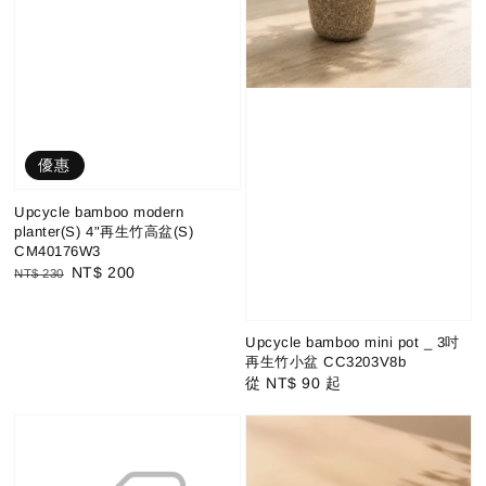
優惠
Upcycle bamboo modern
planter(S) 4"再生竹高盆(S)
CM40176W3
Regular
Sale
NT$ 200
NT$ 230
price
price
Upcycle bamboo mini pot _ 3吋
再生竹小盆 CC3203V8b
Regular
從
NT$ 90
起
price