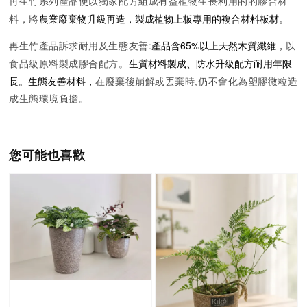
再生竹系列產品使以獨家配方組成有益植物生長利用的的膠合材
農業廢棄物升級再造，製成植物上板專用的複合材料板材。
料，將
產品含65%以上天然木質纖維，
再生竹產品訴求耐用及生態友善:
以
生質材料製成、防水升級配方耐用年限
食品級原料製成膠合配方。
長。生態友善材料，
在廢棄後崩解或丟棄時,仍不會化為塑膠微粒造
成生態環境負擔。
您可能也喜歡