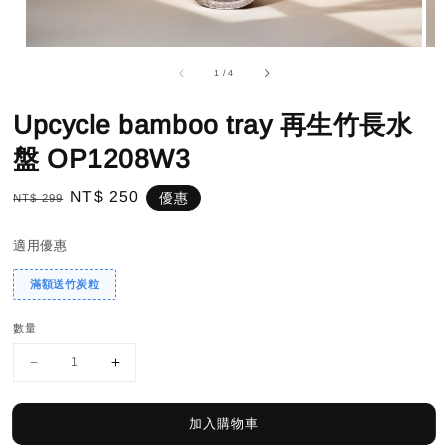
1
/
4
Upcycle bamboo tray 再生竹長水
盤 OP1208W3
Regular
Sale
NT$ 250
優惠
NT$ 299
price
price
適用優惠
滿額送竹炭粒
數量
加入購物車