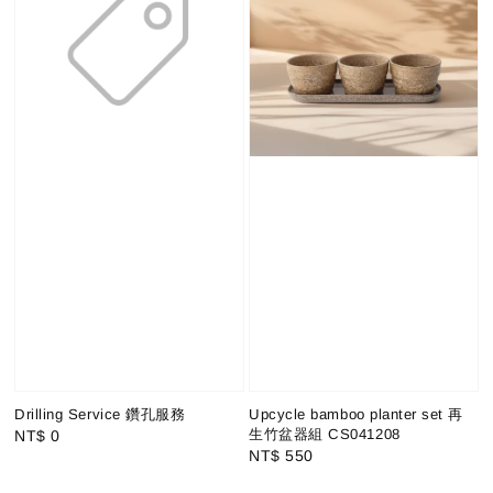
Drilling Service 鑽孔服務
Upcycle bamboo planter set 再
生竹盆器組 CS041208
Regular
NT$ 0
Regular
NT$ 550
price
price