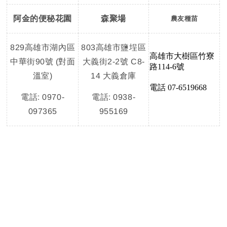
阿金的便秘花園
森聚場
農友種苗
829高雄市湖內區
803高雄市鹽埕區
高雄市大樹區竹寮
中華街90號 (對面
大義街2-2號 C8-
路114-6號
溫室)
14 大義倉庫
電話 07-6519668
電話: 0970-
電話: 0938-
097365
955169